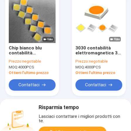
Chip bianco blu
3030 contabilità
contabilità
elettromagnetica 3V
elettromagnetica 3V
6V 5700k Rgb hanno
Prezzo:
negotiable
Prezzo:
negotiable
6V 170-180lm di SMD
condotto Chip Base
MOQ:
4000PCS
MOQ:
4000PCS
3030 LED per
SMD
illuminazione di
Ottieni l'ultimo prezzo
Ottieni l'ultimo prezzo
qualità superiore
Contattaci
Contattaci
Risparmia tempo
Lasciaci contattare i migliori prodotti con
te.