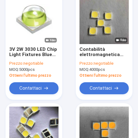
3V 2W 3030 LED Chip
Contabilità
Light Fixtures Blue
elettromagnetica
Red
SMD LED 3030 3v 170
Prezzo:
negotiable
Prezzo:
negotiable
- chip 5700k di 180lm
MOQ:
5000pcs
MOQ:
4000pcs
300ma per
l'ILLUMINAZIONE
Ottieni l'ultimo prezzo
Ottieni l'ultimo prezzo
stradale
Contattaci
Contattaci
Casa
Prodotti
Video