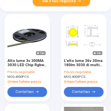
Dai il tuo requisito
Alto lume 3v 300MA
L'alto lume 36v 30ma
3030 LED Chip Rgbw
180lm 3030 di multi
Smd Bead Led per
colore ha condotto
Prezzo:
negotiable
Prezzo:
negotiable
iluminazione pubblica
Chip Rgb For Sports
MOQ:
4000PCS
MOQ:
4000PCS
Lamp
Ottieni l'ultimo prezzo
Ottieni l'ultimo prezzo
Contattaci
Contattaci