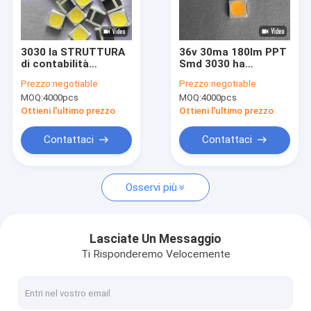
Mostra VR
Circa noi
3030 la STRUTTURA
36v 30ma 180lm PPT
di contabilità
Smd 3030 ha
Giro della fabbrica
elettromagnetica
condotto l'alto
Prezzo:
negotiable
Prezzo:
negotiable
Smd 3v 170-180lm ha
potere di Chip For
MOQ:
4000pcs
MOQ:
4000pcs
condotto il colore
Wall Washing Lamp
Controllo di qualità
bianco del chip
Ottieni l'ultimo prezzo
Ottieni l'ultimo prezzo
300ma per la luce del
magazzino
Contattici
Contattaci
Contattaci
Richieda una citazione
Osservi più
CHIP DI SMD LED
Lasciate Un Messaggio
Ti Risponderemo Velocemente
Chip di RGB LED
Chip della luce del LED