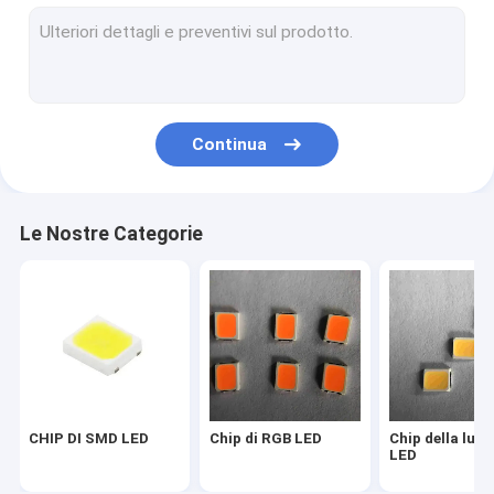
Chip principale 2835
Un chip di 3030 LED
Un chip di 4014 LED
Continua
Un chip di 3528 LED
Chip della striscia del LED
Le Nostre Categorie
PANNOCCHIA LED DI SMD
Chip 1W del LED
SMD ha condotto le componenti
CHIP DI SMD LED
Chip di RGB LED
Chip della luce
LED