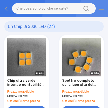
Un Chip Di 3030 LED
(24)
Chip ultra verde
Spettro completo
intenso contabilità
della luce alta del
elettromagnetica 6v
lume 36v 3030 Smd
Prezzo:
negotiable
Prezzo:
negotiable
170-180lm di SMD
Chip On Board Led
MOQ:
4000PCS
MOQ:
4000PCS
3030 LED
Grow
Ottieni l'ultimo prezzo
Ottieni l'ultimo prezzo