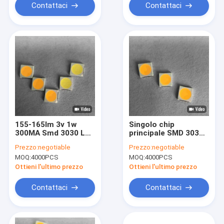
Contattaci
Contattaci
155-165lm 3v 1w
Singolo chip
300MA Smd 3030 LED
principale SMD 3030
Chip Bead For Bulb
6V 150MA della luce
Prezzo:
negotiable
Prezzo:
negotiable
Light
di inondazione
MOQ:
4000PCS
MOQ:
4000PCS
dell'alto lume
Ottieni l'ultimo prezzo
Ottieni l'ultimo prezzo
Contattaci
Contattaci