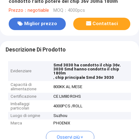
condotto l'alto potere del chip 36v 30ma 180lm
Prezzo：negotiable
MOQ：4000pcs
Miglior prezzo
Contattaci
Descrizione Di Prodotto
,
Smd 3030 ha condotto il chip 36v
3030 Smd hanno condotto il chip
Evidenziare
180lm
,
chip principale Smd 36v 3030
Capacità di
800KK AL MESE
alimentazione
Certificazione
CE LM80 ROHS
Imballaggi
4000PCS /ROLL
particolari
Luogo di origine
Suzhou
Marca
PHOENIX
Osservi più