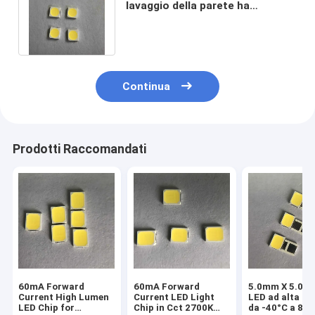
lavaggio della parete ha
condotto l'alto potere del chip
36v 30ma 180lm
Continua
Prodotti Raccomandati
60mA Forward
60mA Forward
5.0mm X 5.0m
Current High Lumen
Current LED Light
LED ad alta p
LED Chip for
Chip in Cct 2700K
da -40°C a 85°