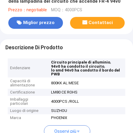
della lampadina del circuito che accende FR-4 94v0
Prezzo：negotiable
MOQ：4000PCS
Miglior prezzo
Contattaci
Descrizione Di Prodotto
,
Circuito principale di alluminio
,
94v0 ha condotto il circuito
Evidenziare
lo smd 94v0 ha condotto il bordo del
PWB
Capacità di
800KK AL MESE
alimentazione
Certificazione
LM80 CE ROHS
Imballaggi
4000PCS /ROLL
particolari
Luogo di origine
SUZHOU
Marca
PHOENIX
Osservi più