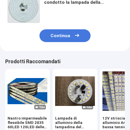
condotto la lampada della
lampadina del circuito che accende
FR-4 94v0
Continua
Prodotti Raccomandati
Nastro impermeabile
Lampada di
12V striscia di
flessibile SMD 2835
alluminio della
alluminio Antiv
60LED 120LED delle
lampadina del
bassa tension