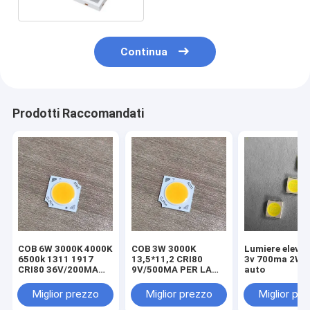
Continua
Prodotti Raccomandati
COB 6W 3000K 4000K
COB 3W 3000K
Lumiere eleva
6500k 1311 1917
13,5*11,2 CRI80
3v 700ma 2W p
CRI80 36V/200MA
9V/500MA PER LA
auto
per fabbrica di luci
LUCE
Miglior prezzo
Miglior prezzo
Miglior pr