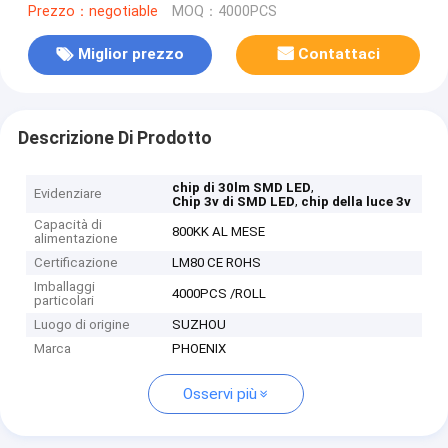
Prezzo：negotiable
MOQ：4000PCS
Miglior prezzo
Contattaci
Descrizione Di Prodotto
,
chip di 30lm SMD LED
Evidenziare
,
Chip 3v di SMD LED
chip della luce 3v
Capacità di
800KK AL MESE
alimentazione
Certificazione
LM80 CE ROHS
Imballaggi
4000PCS /ROLL
particolari
Luogo di origine
SUZHOU
Marca
PHOENIX
Osservi più