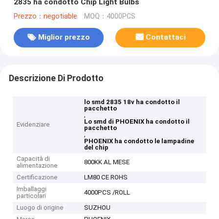
2835 ha condotto Chip Light Bulbs
Prezzo：negotiable
MOQ：4000PCS
Miglior prezzo
Contattaci
Descrizione Di Prodotto
lo smd 2835 18v ha condotto il
pacchetto
,
Lo smd di PHOENIX ha condotto il
Evidenziare
pacchetto
,
PHOENIX ha condotto le lampadine
del chip
Capacità di
800KK AL MESE
alimentazione
Certificazione
LM80 CE ROHS
Imballaggi
4000PCS /ROLL
particolari
Luogo di origine
SUZHOU