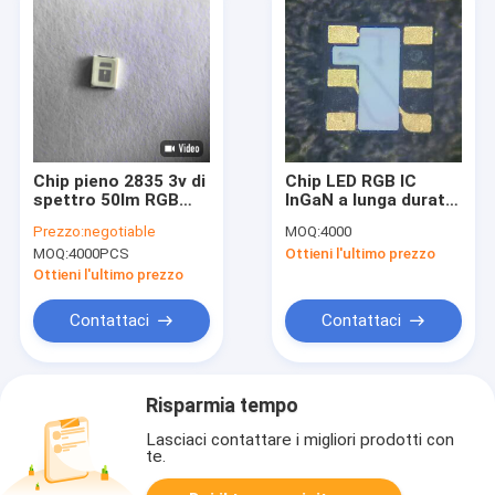
Chip pieno 2835 3v di
Chip LED RGB IC
spettro 50lm RGB
InGaN a lunga durata
LED del ODM
con tensione diretta
Prezzo:
negotiable
MOQ:
4000
2.0-2.2V rossa e
MOQ:
4000PCS
Ottieni l'ultimo prezzo
durata di 50000-
100000H
Ottieni l'ultimo prezzo
Contattaci
Contattaci
Risparmia tempo
Lasciaci contattare i migliori prodotti con
te.