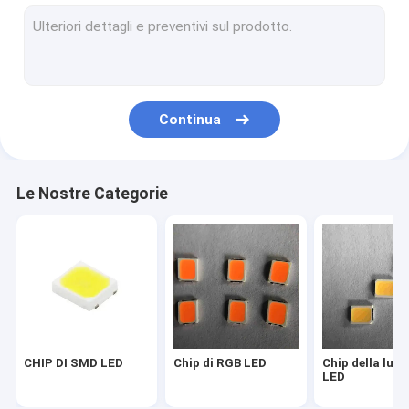
Chip principale 2835
Un chip di 3030 LED
Un chip di 4014 LED
Continua
Un chip di 3528 LED
Chip della striscia del LED
Le Nostre Categorie
PANNOCCHIA LED DI SMD
Chip 1W del LED
SMD ha condotto le componenti
Bordo del PWB del LED
CHIP DI SMD LED
Chip di RGB LED
Chip della luce
LED