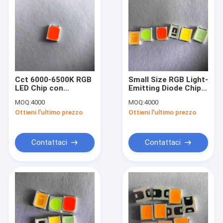
Cct 6000-6500K RGB
Small Size RGB Light-
LED Chip con
Emitting Diode Chip
lunghezza d'onda
for Surface Mount
MOQ:
4000
MOQ:
4000
515-530nm Indice di
Package Type 3.2mm
Ottieni l'ultimo prezzo
Ottieni l'ultimo prezzo
riproduzione del
X 2.8mm
verde e del colore
Null
Contattaci
Contattaci
Casa
Prodotti
Video