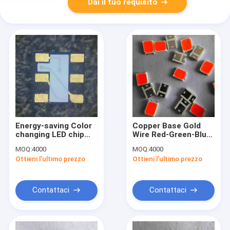
Dai il tuo requisito
Energy-saving Color
Copper Base Gold
changing LED chip
Wire Red-Green-Blue
with Wavelength 525-
LED chip in 3.2mm X
MOQ:
4000
MOQ:
4000
540nm Green and
2.8mm Package Size
Ottieni l'ultimo prezzo
Ottieni l'ultimo prezzo
50000-100000H
for Customizable
Lifespan
Lighting Solutions
Contattaci
Contattaci