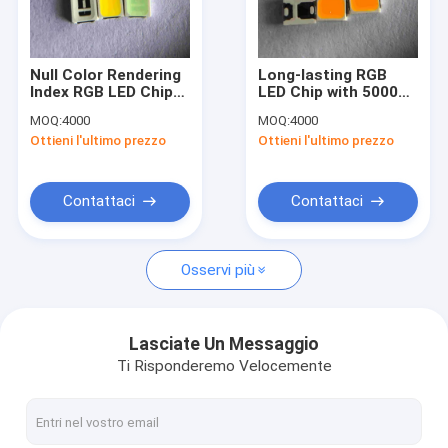
Mostra VR
Circa noi
Null Color Rendering
Long-lasting RGB
Index RGB LED Chip
LED Chip with 50000-
Giro della fabbrica
with Cct 6000-6500K
100000H Lifespan
MOQ:
4000
MOQ:
4000
and Copper Base
and Copper Base
Ottieni l'ultimo prezzo
Ottieni l'ultimo prezzo
gold Wire for
gold Wire Package
Controllo di qualità
Versatile Lighting
Size 3.2mm X 2.8mm
Applications
Contattici
Contattaci
Contattaci
Richieda una citazione
Osservi più
CHIP DI SMD LED
Lasciate Un Messaggio
Ti Risponderemo Velocemente
Chip di RGB LED
Chip della luce del LED