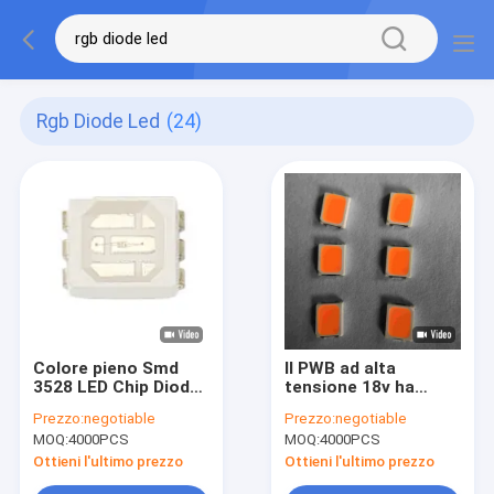
Rgb Diode Led
(24)
Colore pieno Smd
Il PWB ad alta
3528 LED Chip Diode
tensione 18v ha
di Rgb
condotto il chip il
Prezzo:
negotiable
Prezzo:
negotiable
Rgb 455nm per la
MOQ:
4000PCS
MOQ:
4000PCS
luce del segno
Ottieni l'ultimo prezzo
Ottieni l'ultimo prezzo