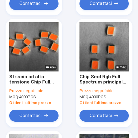
Contattaci
Contattaci
Striscia ad alta
Chip Smd Rgb Full
tensione Chip Full
Spectrum principale
Spectrum Led Chips
alto lume 18v 30ma
Prezzo:
negotiable
Prezzo:
negotiable
di 18v Smd Rgb LED
MOQ:
4000PCS
MOQ:
4000PCS
Ottieni l'ultimo prezzo
Ottieni l'ultimo prezzo
Contattaci
Contattaci