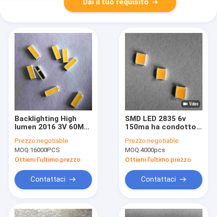
Dai il tuo requisito
Backlighting High
SMD LED 2835 6v
lumen 2016 3V 60MA
150ma ha condotto
0.2W 26-28LM 6500K
6000 - 6500k 130 -
Prezzo:
negotiable
Prezzo:
negotiable
PCT SMD LED CHIP
140lm per la lampada
MOQ:
16000PCS
MOQ:
4000pcs
Phone Flash light
del soffitto
Ottieni l'ultimo prezzo
Ottieni l'ultimo prezzo
Contattaci
Contattaci