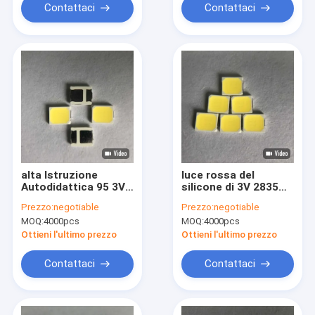
Contattaci
Contattaci
alta Istruzione
luce rossa del
Autodidattica 95 3V
silicone di 3V 2835
4800 - luci principali
Chip Bright Led
Prezzo:
negotiable
Prezzo:
negotiable
di 5200K 2835 Chip
Package For
MOQ:
4000pcs
MOQ:
4000pcs
Bright For Protecting
Eyes
Ottieni l'ultimo prezzo
Ottieni l'ultimo prezzo
Contattaci
Contattaci