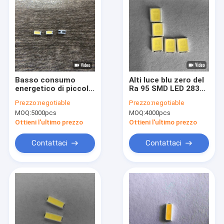
Basso consumo
Alti luce blu zero del
energetico di piccola
Ra 95 SMD LED 2835
dimensione LED 1808
Ray Full Spectrum
Prezzo:
negotiable
Prezzo:
negotiable
usato per la luce
Teaching Room
MOQ:
5000pcs
MOQ:
4000pcs
della Banca del
caricatore
Ottieni l'ultimo prezzo
Ottieni l'ultimo prezzo
Contattaci
Contattaci
Casa
Prodotti
Video