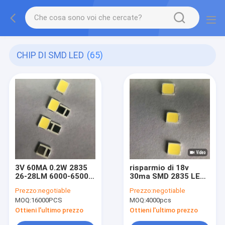
CHIP DI SMD LED
(65)
3V 60MA 0.2W 2835
risparmio di 18v
26-28LM 6000-6500K
30ma SMD 2835 LED
PCT SMD LED CHIP
Chip For Bulb Lamp
Prezzo:
negotiable
Prezzo:
negotiable
per luce di prova a
Energy
MOQ:
16000PCS
MOQ:
4000pcs
macchina
Ottieni l'ultimo prezzo
Ottieni l'ultimo prezzo