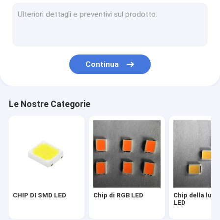
Chip principale 2835
Un chip di 3030 LED
Un chip di 4014 LED
Continua
Un chip di 3528 LED
Chip della striscia del LED
Le Nostre Categorie
PANNOCCHIA LED DI SMD
Chip 1W del LED
SMD ha condotto le componenti
CHIP DI SMD LED
Chip di RGB LED
Chip della luce
LED