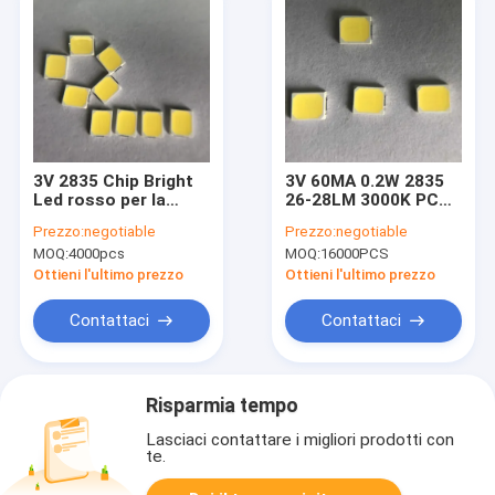
3V 2835 Chip Bright
3V 60MA 0.2W 2835
Led rosso per la
26-28LM 3000K PCT
lampadina di
SMD LED CHIP STRIP
Prezzo:
negotiable
Prezzo:
negotiable
segnalazione di
BULBS INDOOR LIGHT
MOQ:
4000pcs
MOQ:
16000PCS
traffico stradale
Ottieni l'ultimo prezzo
Ottieni l'ultimo prezzo
Contattaci
Contattaci
Risparmia tempo
Lasciaci contattare i migliori prodotti con
te.