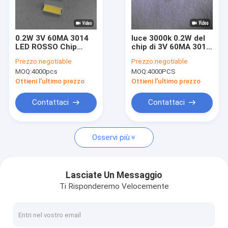
Mostra VR
Circa noi
0.2W 3V 60MA 3014
luce 3000k 0.2W del
LED ROSSO Chip
chip di 3V 60MA 3014
Giro della fabbrica
Light 620 - 625NM
LED per la luce dello
Prezzo:
negotiable
Prezzo:
negotiable
per la luce a livello
schermo
MOQ:
4000pcs
MOQ:
4000PCS
dell'elevatore
dell'automobile della
Controllo di qualità
lampadina
Ottieni l'ultimo prezzo
Ottieni l'ultimo prezzo
Contattici
Contattaci
Contattaci
Richieda una citazione
Osservi più
CHIP DI SMD LED
Lasciate Un Messaggio
Ti Risponderemo Velocemente
Chip di RGB LED
Chip della luce del LED