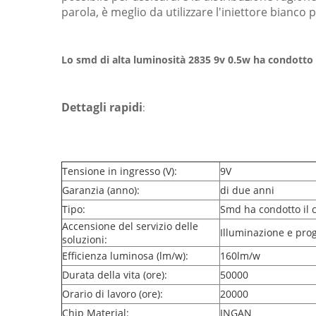
parola, è meglio da utilizzare l'iniettore bianco 
Lo smd di alta luminosità 2835 9v 0.5w ha condotto 
Dettagli rapidi
:
Tensione in ingresso (V):
9V
Garanzia (anno):
di due anni
Tipo:
Smd ha condotto il 
Accensione del servizio delle
Illuminazione e prog
soluzioni:
Efficienza luminosa (lm/w):
160lm/w
Durata della vita (ore):
50000
Orario di lavoro (ore):
20000
Chip Material:
INGAN