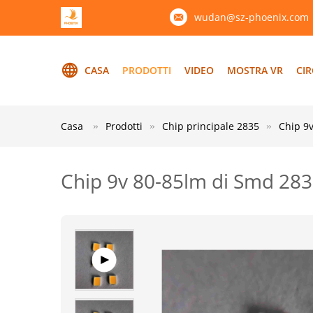
wudan@sz-phoenix.com
CASA
PRODOTTI
VIDEO
MOSTRA VR
CIR
Casa
Prodotti
Chip principale 2835
Chip 9v
Chip 9v 80-85lm di Smd 283