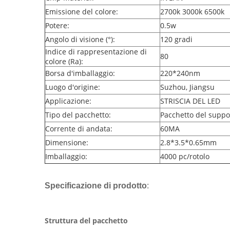
Emissione del colore:
2700k 3000k 6500k
Potere:
0.5w
Angolo di visione (°):
120 gradi
Indice di rappresentazione di
80
colore (Ra):
Borsa d'imballaggio:
220*240nm
Luogo d'origine:
Suzhou, Jiangsu
Applicazione:
STRISCIA DEL LED
Tipo del pacchetto:
Pacchetto del suppo
Corrente di andata:
60MA
Dimensione:
2.8*3.5*0.65mm
Imballaggio:
4000 pc/rotolo
Specificazione di prodotto
:
Struttura del pacchetto