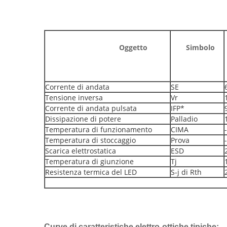
Oggetto
Simbolo
Corrente di andata
SE
Tensione inversa
Vr
Corrente di andata pulsata
IFP*
Dissipazione di potere
Palladio
Temperatura di funzionamento
CIMA
Temperatura di stoccaggio
Prova
Scarica elettrostatica
ESD
Temperatura di giunzione
Tj
Resistenza termica del LED
S-j di Rth
Curve di caratteristiche elettro-ottiche tipiche: