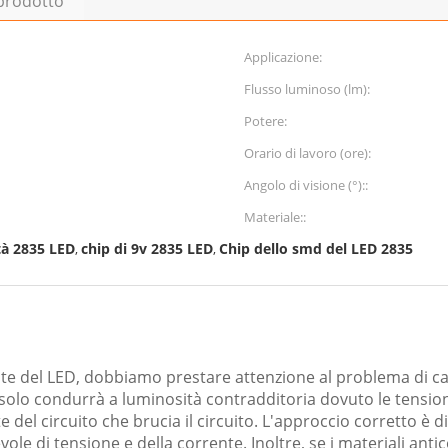
 prodotto
Applicazione:
Flusso luminoso (lm):
Potere:
Orario di lavoro (ore):
Angolo di visione (°)::
Materiale::
tà 2835 LED
chip di 9v 2835 LED
Chip dello smd del LED 2835
,
,
e del LED, dobbiamo prestare attenzione al problema di cad
 solo condurrà a luminosità contradditoria dovuto le tensioni 
del circuito che brucia il circuito. L'approccio corretto è di 
ole di tensione e della corrente. Inoltre, se i materiali anti