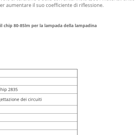
per aumentare il suo coefficiente di riflessione.
il chip 80-85lm per la lampada della lampadina
chip 2835
ettazione dei circuiti