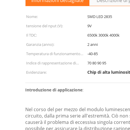
Informazioni dettagliate
Descrizione di
Nome:
SMD LED 2835
tensione del nput (V):
9V
Il TDC:
6500k 3000k 4000k
Garanzia (anno):
2 anni
Temperatura di funzionamento
-40-85
(℃):
Indice di rappresentazione di
70 80 90 95
colore (Ra)::
Chip di alta luminosi
Evidenziare:
Introduzione di applicazione
:
Nel corso del per mezzo del modulo luminescent
circuito, dalla prima serie all'estremità. Ciò non
causerà il problema di eccessiva singola corrente 
possibile per assicurare la distribuzione ragionev