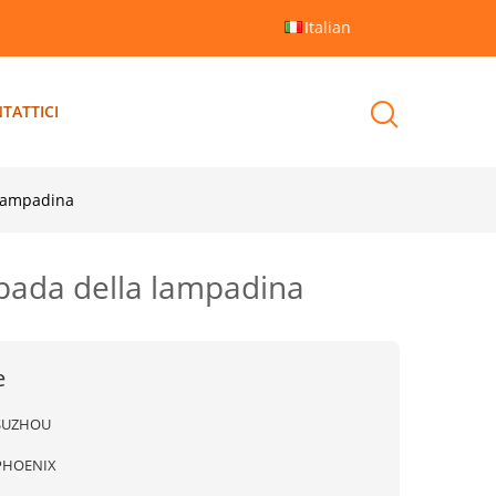
Italian
TATTICI
 lampadina
mpada della lampadina
e
SUZHOU
PHOENIX