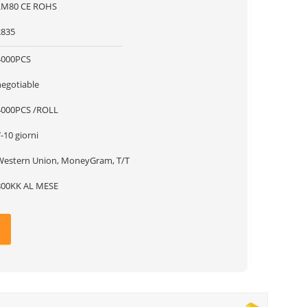
LM80 CE ROHS
2835
4000PCS
negotiable
4000PCS /ROLL
-10 giorni
Western Union, MoneyGram, T/T
800KK AL MESE