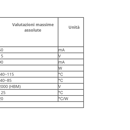
Valutazioni massime
Unità
assolute
60
mA
15
V
90
mA
1
W
-40~115
℃
-40~85
℃
2000 (HBM)
V
125
℃
20
℃/W